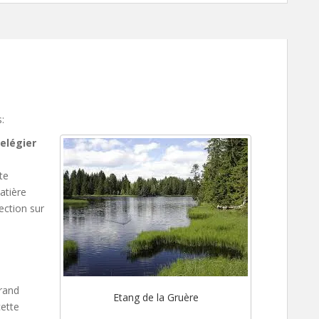
:
elégier
te
atière
ection sur
grand
Etang de la Gruère
cette