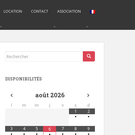
LOCATION
CONTACT
ASSOCIATION
Rechercher...
DISPONIBILITÉS
août
2026
l
m
m
j
v
s
d
1
2
•
•
3
4
5
7
8
9
6
•
•
•
•
•
•
•