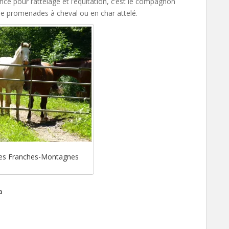
lence pour l’attelage et l’équitation, c’est le compagnon
s de promenades à cheval ou en char attelé.
es Franches-Montagnes
a