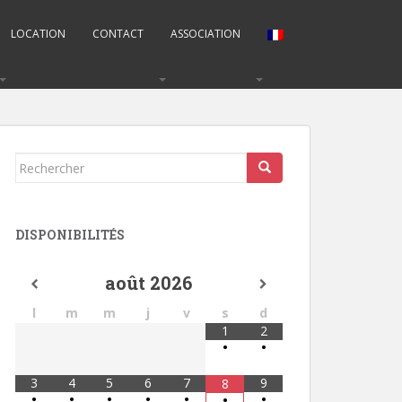
LOCATION
CONTACT
ASSOCIATION
Rechercher...
DISPONIBILITÉS
août
2026
l
m
m
j
v
s
d
1
2
•
•
3
4
5
6
7
9
8
•
•
•
•
•
•
•