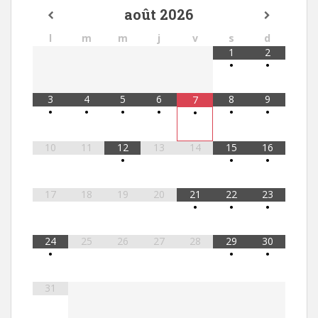
août
2026
l
m
m
j
v
s
d
1
2
•
•
3
4
5
6
8
9
7
•
•
•
•
•
•
•
10
11
12
13
14
15
16
•
•
•
17
18
19
20
21
22
23
•
•
•
24
25
26
27
28
29
30
•
•
•
31