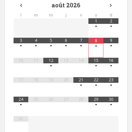
août
2026
l
m
m
j
v
s
d
1
2
•
•
3
4
5
6
7
9
8
•
•
•
•
•
•
•
10
11
12
13
14
15
16
•
•
•
17
18
19
20
21
22
23
•
•
•
24
25
26
27
28
29
30
•
•
•
31