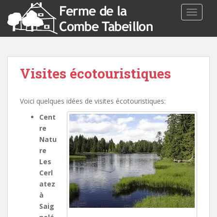
TOGGLE
Visites écotouristiques
Voici quelques idées de visites écotouristiques:
Cent
re
Natu
re
Les
Cerl
atez
à
Saig