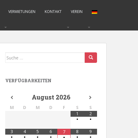
VERMIETUNGEN
KONTAKT
VEREIN
Suche
nach:
VERFÜGBARKEITEN
August
2026
M
D
M
D
F
S
S
1
2
•
•
3
4
5
6
8
9
7
•
•
•
•
•
•
•