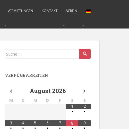
VERMIETUNGEN
KONTAKT
VEREIN
Suche
nach:
VERFÜGBARKEITEN
August
2026
M
D
M
D
F
S
S
1
2
•
•
3
4
5
6
7
9
8
•
•
•
•
•
•
•