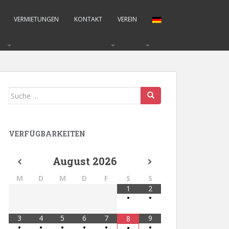
VERMIETUNGEN
KONTAKT
VEREIN
Suche
nach:
VERFÜGBARKEITEN
August
2026
M
D
M
D
F
S
S
1
2
•
•
3
4
5
6
7
9
8
•
•
•
•
•
•
•