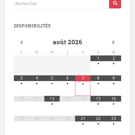
Rechercher...
DISPONIBILITÉS
août
2026
l
m
m
j
v
s
d
1
2
•
•
3
4
5
6
8
9
7
•
•
•
•
•
•
•
10
11
12
13
14
15
16
•
•
•
17
18
19
20
21
22
23
•
•
•