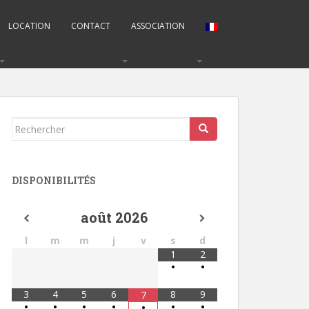
LOCATION
CONTACT
ASSOCIATION
Rechercher...
DISPONIBILITÉS
août
2026
l
m
m
j
v
s
d
1
2
•
•
3
4
5
6
8
9
7
•
•
•
•
•
•
•