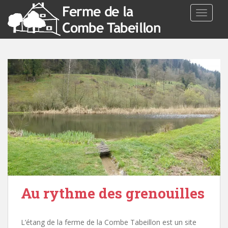
TOGGLE
Au rythme des grenouilles
L’étang de la ferme de la Combe Tabeillon est un site