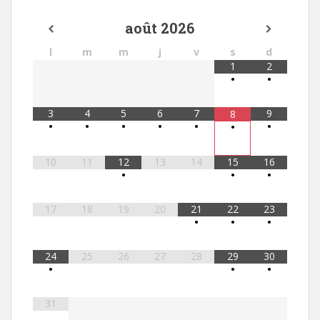
août
2026
l
m
m
j
v
s
d
1
2
•
•
3
4
5
6
7
9
8
•
•
•
•
•
•
•
10
11
12
13
14
15
16
•
•
•
17
18
19
20
21
22
23
•
•
•
24
25
26
27
28
29
30
•
•
•
31