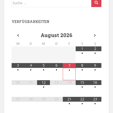
Suche
nach:
VERFÜGBARKEITEN
August
2026
M
D
M
D
F
S
S
1
2
•
•
3
4
5
6
8
9
7
•
•
•
•
•
•
•
10
11
12
13
14
15
16
•
•
•
17
18
19
20
21
22
23
•
•
•